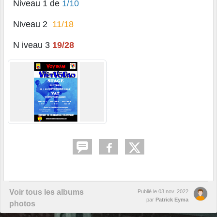
Niveau 1 de
1/10
Niveau 2
11/18
N iveau 3
19/28
Voir tous les albums
Publié le
03 nov. 2022
par
Patrick Eyma
photos