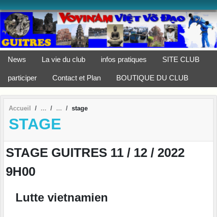
Panneau de gestion des cookies
News
La vie du club
infos pratiques
SITE CLUB
participer
Contact et Plan
BOUTIQUE DU CLUB
Accueil
stage
STAGE
STAGE GUITRES 11 / 12 / 2022
9H00
Lutte vietnamien