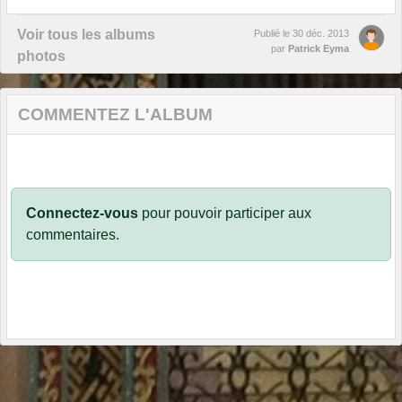
Voir tous les albums
Publié le
30 déc. 2013
par
Patrick Eyma
photos
COMMENTEZ L'ALBUM
Connectez-vous
pour pouvoir participer aux
commentaires.